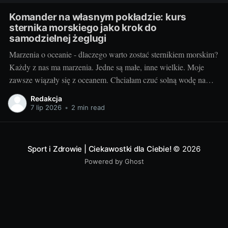
Komander na własnym pokładzie: kurs
sternika morskiego jako krok do
samodzielnej żeglugi
Marzenia o oceanie - dlaczego warto zostać sternikiem morskim?
Każdy z nas ma marzenia. Jedne są małe, inne wielkie. Moje
zawsze wiązały się z oceanem. Chciałam czuć solną wodę na
skórze, słuchać szumu fal i podziwiać nie kończący się horyzont.
Redakcja
Żegluga morska to nie tylko pasja, to styl życia, a
7 lip 2026
•
2 min read
Sport i Zdrowie | Ciekawostki dla Ciebie!
© 2026
Powered by Ghost