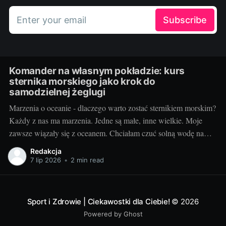
Enter your email
Subscribe
Komander na własnym pokładzie: kurs
sternika morskiego jako krok do
samodzielnej żeglugi
Marzenia o oceanie - dlaczego warto zostać sternikiem morskim?
Każdy z nas ma marzenia. Jedne są małe, inne wielkie. Moje
zawsze wiązały się z oceanem. Chciałam czuć solną wodę na
skórze, słuchać szumu fal i podziwiać nie kończący się horyzont.
Redakcja
Żegluga morska to nie tylko pasja, to styl życia, a
7 lip 2026
•
2 min read
Sport i Zdrowie | Ciekawostki dla Ciebie!
© 2026
Powered by Ghost