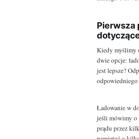
Pierwsza 
dotyczące
Kiedy myślimy 
dwie opcje: ład
jest lepsze? Od
odpowiedniego 
Ładowanie w dom
jeśli mówimy o
prądu przez kil
pamiętać o kilk