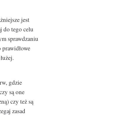
niejsze jest
j do tego celu
nym sprawdzaniu
 o prawidłowe
łużej.
rw, gdzie
 czy są one
ną) czy też są
egaj zasad