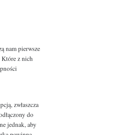
zą nam pierwsze
 Które z nich
ępności
pcją, zwłaszcza
podłączony do
żne jednak, aby
arka powinna