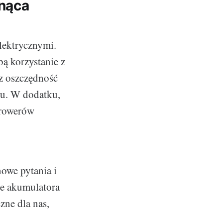
snąca
lektrycznymi.
bą korzystanie z
az oszczędność
tu. W dodatku,
 rowerów
nowe pytania i
ie akumulatora
zne dla nas,