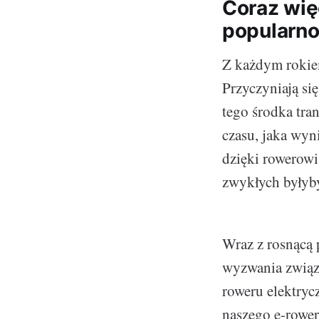
Coraz wię
popularno
Z każdym rokiem
Przyczyniają się
tego środka tra
czasu, jaka wyn
dzięki rowerow
zwykłych byłyby
Wraz z rosnącą 
wyzwania związa
roweru elektrycz
naszego e-rower