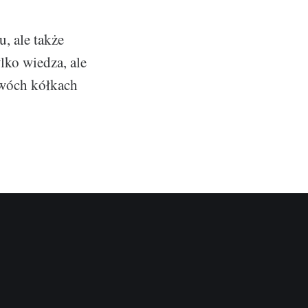
, ale także
lko wiedza, ale
dwóch kółkach