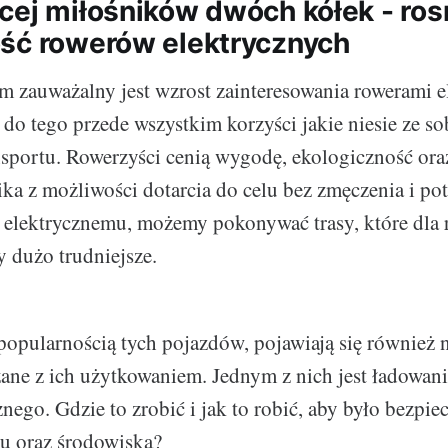
cej miłośników dwóch kółek - ro
ść rowerów elektrycznych
 zauważalny jest wzrost zainteresowania rowerami e
 do tego przede wszystkim korzyści jakie niesie ze so
nsportu. Rowerzyści cenią wygodę, ekologiczność or
ika z możliwości dotarcia do celu bez zmęczenia i po
i elektrycznemu, możemy pokonywać trasy, które dla
 dużo trudniejsze.
popularnością tych pojazdów, pojawiają się również 
ne z ich użytkowaniem. Jednym z nich jest ładowan
nego. Gdzie to zrobić i jak to robić, aby było bezpiec
u oraz środowiska?