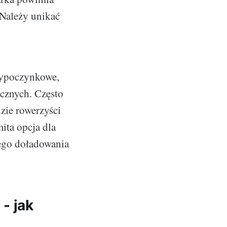
 Należy unikać
 wypoczynkowe,
ycznych. Często
dzie rowerzyści
ita opcja dla
ego doładowania
- jak