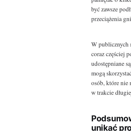
być zawsze podł
przeciążenia gn
W publicznych m
coraz częściej 
udostępniane s
mogą skorzystać
osób, które ni
w trakcie długie
Podsumowa
unikać pr