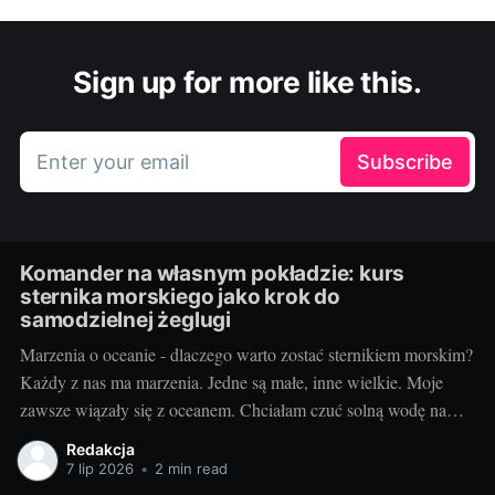
Sign up for more like this.
Enter your email
Subscribe
Komander na własnym pokładzie: kurs
sternika morskiego jako krok do
samodzielnej żeglugi
Marzenia o oceanie - dlaczego warto zostać sternikiem morskim?
Każdy z nas ma marzenia. Jedne są małe, inne wielkie. Moje
zawsze wiązały się z oceanem. Chciałam czuć solną wodę na
skórze, słuchać szumu fal i podziwiać nie kończący się horyzont.
Redakcja
Żegluga morska to nie tylko pasja, to styl życia, a
7 lip 2026
•
2 min read