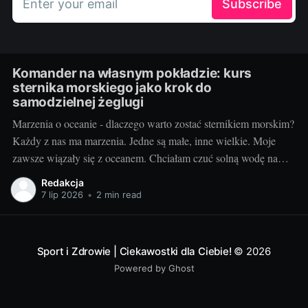
Enter your email
Subscribe
Komander na własnym pokładzie: kurs
sternika morskiego jako krok do
samodzielnej żeglugi
Marzenia o oceanie - dlaczego warto zostać sternikiem morskim?
Każdy z nas ma marzenia. Jedne są małe, inne wielkie. Moje
zawsze wiązały się z oceanem. Chciałam czuć solną wodę na
skórze, słuchać szumu fal i podziwiać nie kończący się horyzont.
Redakcja
Żegluga morska to nie tylko pasja, to styl życia, a
7 lip 2026
•
2 min read
Sport i Zdrowie | Ciekawostki dla Ciebie!
© 2026
Powered by Ghost