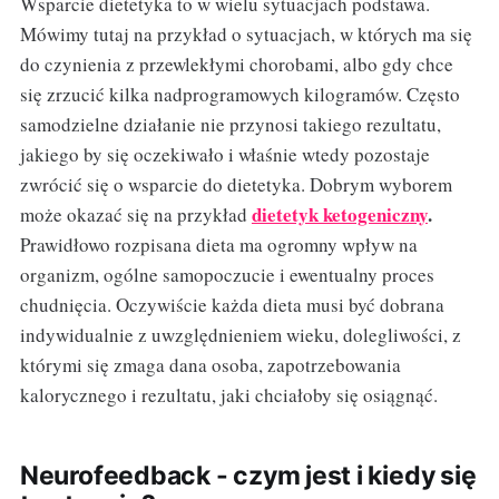
Wsparcie dietetyka to w wielu sytuacjach podstawa.
Mówimy tutaj na przykład o sytuacjach, w których ma się
do czynienia z przewlekłymi chorobami, albo gdy chce
się zrzucić kilka nadprogramowych kilogramów. Często
samodzielne działanie nie przynosi takiego rezultatu,
jakiego by się oczekiwało i właśnie wtedy pozostaje
zwrócić się o wsparcie do dietetyka. Dobrym wyborem
dietetyk ketogeniczny
.
może okazać się na przykład
Prawidłowo rozpisana dieta ma ogromny wpływ na
organizm, ogólne samopoczucie i ewentualny proces
chudnięcia. Oczywiście każda dieta musi być dobrana
indywidualnie z uwzględnieniem wieku, dolegliwości, z
którymi się zmaga dana osoba, zapotrzebowania
kalorycznego i rezultatu, jaki chciałoby się osiągnąć.
Neurofeedback - czym jest i kiedy się